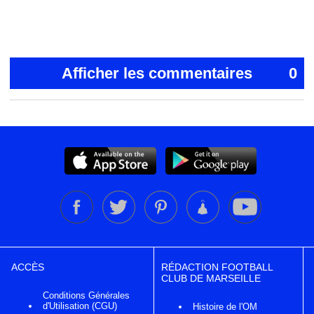
Afficher les commentaires
0
ACCÈS
RÉDACTION FOOTBALL
CLUB DE MARSEILLE
Conditions Générales
d'Utilisation (CGU)
Histoire de l'OM