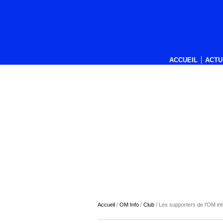
ACCUEIL
ACTU
Accueil
/
OM Info
/
Club
/
Les supporters de l’OM in