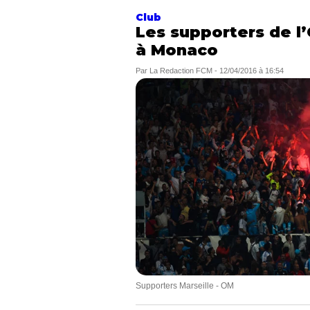
Club
Les supporters de l
à Monaco
Par
La Redaction FCM
-
12/04/2016 à 16:54
Supporters Marseille - OM