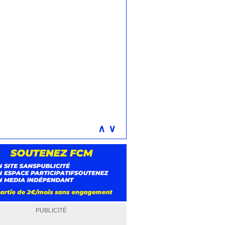
∧
∨
PUBLICITÉ