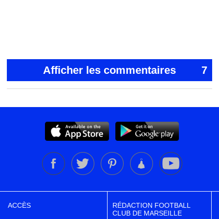
Afficher les commentaires
7
ACCÈS
RÉDACTION FOOTBALL
CLUB DE MARSEILLE