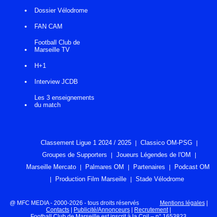
Dossier Vélodrome
FAN CAM
Football Club de
Marseille TV
H+1
Interview JCDB
Les 3 enseignements
du match
Classement Ligue 1 2024 / 2025
Classico OM-PSG
Groupes de Supporters
Joueurs Légendes de l'OM
Marseille Mercato
Palmares OM
Partenaires
Podcast OM
Production Film Marseille
Stade Vélodrome
@ MFC MEDIA - 2000-2026 - tous droits réservés
Mentions légales
|
Contacts
|
Publicité/Annonceurs
|
Recrutement
|
Football Club de Marseille est inscrit à la Cnil – n° 1653823