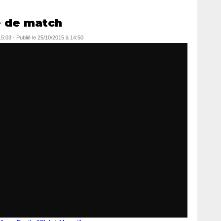
le de match
15:03
-
Publié le
25/10/2015 à 14:50