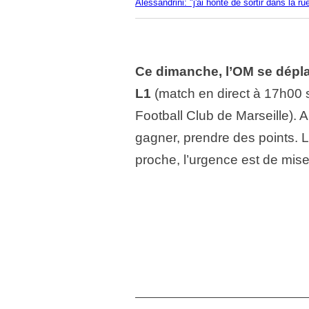
Alessandrini: "j'ai honte de sortir dans la ru
Ce dimanche, l’OM se déplac
L1
(match en direct à 17h00 s
Football Club de Marseille). 
gagner, prendre des points. L
proche, l’urgence est de mise.