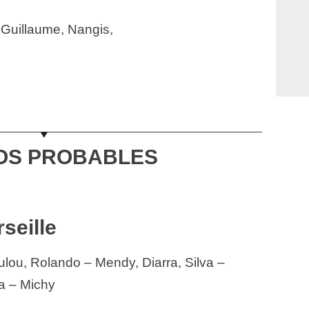
 Guillaume, Nangis,
OS PROBABLES
seille
lou, Rolando – Mendy, Diarra, Silva –
la – Michy