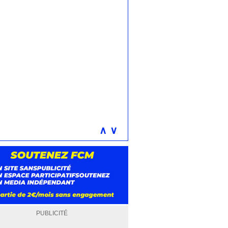
∧
∨
PUBLICITÉ