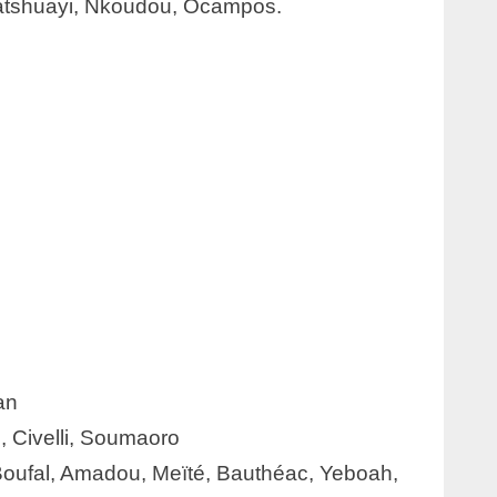
Batshuayi, Nkoudou, Ocampos.
an
, Civelli, Soumaoro
oufal, Amadou, Meïté, Bauthéac, Yeboah,