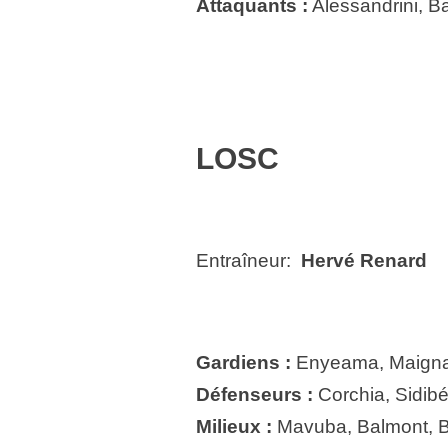
Attaquants :
Alessandrini, 
LOSC
Entraîneur:
Hervé Renard
Gardiens :
Enyeama, Maign
Défenseurs :
Corchia, Sidibé
Milieux :
Mavuba, Balmont, B