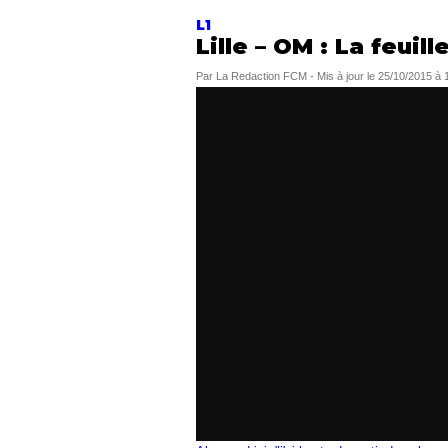
L1
Lille – OM : La feuil
Par
La Redaction FCM
-
Mis à jour le
25/10/2015 à 