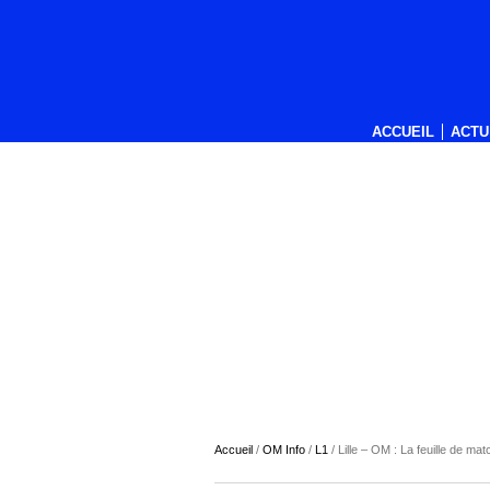
ACCUEIL
ACTU
Accueil
/
OM Info
/
L1
/
Lille – OM : La feuille de mat