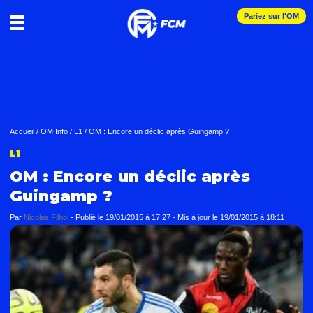
Pariez sur l'OM
Accueil
/
OM Info
/
L1
/
OM : Encore un déclic après Guingamp ?
L1
OM : Encore un déclic après
Guingamp ?
Par
Nicolas Filhol
-
Publié le
19/01/2015 à 17:27
- Mis à jour le
19/01/2015 à 18:11