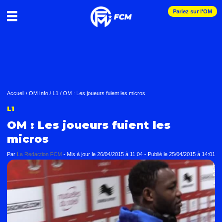
Pariez sur l'OM
Accueil
/
OM Info
/
L1
/
OM : Les joueurs fuient les micros
L1
OM : Les joueurs fuient les
micros
Par
La Redaction FCM
-
Mis à jour le
26/04/2015 à 11:04
-
Publié le
25/04/2015 à 14:01