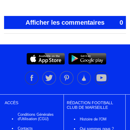
Afficher les commentaires
0
ACCÈS
RÉDACTION FOOTBALL
CLUB DE MARSEILLE
Conditions Générales
d'Utilisation (CGU)
Histoire de l'OM
Contacts
Qui sommes nous ?