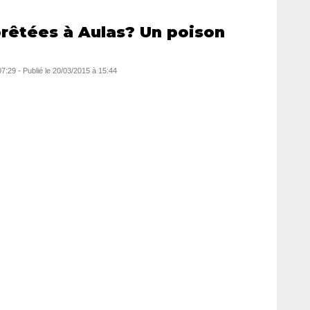
rêtées à Aulas? Un poison
07:29
-
Publié le
20/03/2015 à 15:44