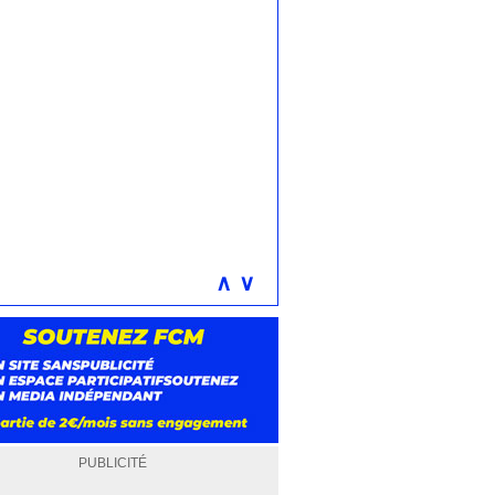
∧
∨
PUBLICITÉ