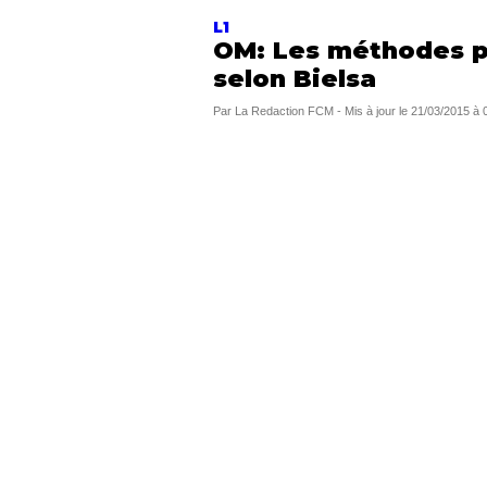
L1
OM: Les méthodes p
selon Bielsa
Par
La Redaction FCM
-
Mis à jour le
21/03/2015 à 