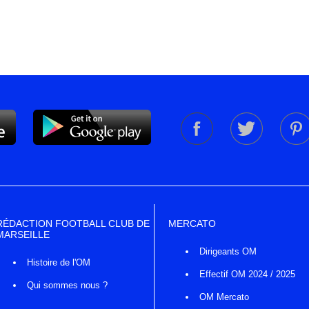
RÉDACTION FOOTBALL CLUB DE
MERCATO
MARSEILLE
Dirigeants OM
Histoire de l'OM
Effectif OM 2024 / 2025
Qui sommes nous ?
OM Mercato