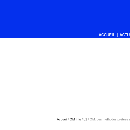
ACCUEIL
ACTU
Accueil
/
OM Info
/
L1
/
OM: Les méthodes prêtées à