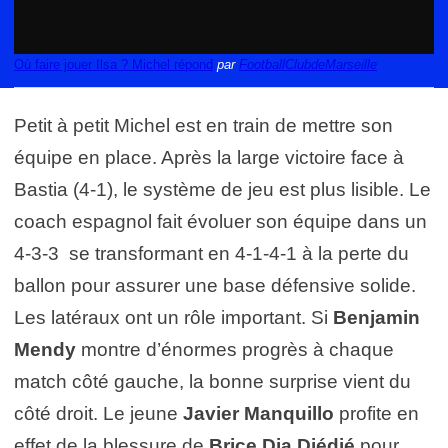
Où faire jouer Ilsa ? Michel répond
par
FootballClubdeMarseille
Petit à petit Michel est en train de mettre son
équipe en place. Après la large victoire face à
Bastia (4-1), le système de jeu est plus lisible. Le
coach espagnol fait évoluer son équipe dans un
4-3-3 se transformant en 4-1-4-1 à la perte du
ballon pour assurer une base défensive solide.
Les latéraux ont un rôle important. Si
Benjamin
Mendy
montre d’énormes progrès à chaque
match côté gauche, la bonne surprise vient du
côté droit. Le jeune
Javier Manquillo
profite en
effet de la blessure de
Brice Dja Djédjé
pour