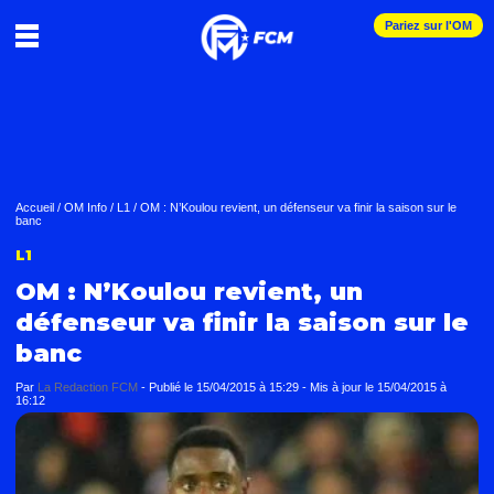
Pariez sur l'OM
Accueil
/
OM Info
/
L1
/
OM : N’Koulou revient, un défenseur va finir la saison sur le
banc
L1
OM : N’Koulou revient, un
défenseur va finir la saison sur le
banc
Par
La Redaction FCM
-
Publié le
15/04/2015 à 15:29
- Mis à jour le
15/04/2015 à
16:12