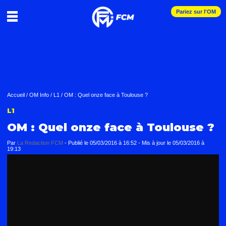
Pariez sur l'OM
Accueil
/
OM Info
/
L1
/
OM : Quel onze face à Toulouse ?
L1
OM : Quel onze face à Toulouse ?
Par
La Redaction FCM
-
Publié le
05/03/2016 à 16:52
- Mis à jour le
05/03/2016 à
19:13