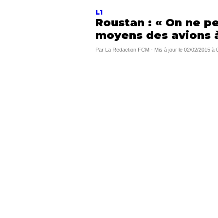
L1
Roustan : « On ne pe
moyens des avions à
Par
La Redaction FCM
-
Mis à jour le
02/02/2015 à 