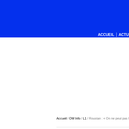
ACCUEIL
ACTU
Accueil
/
OM Info
/
L1
/
Roustan : « On ne peut pas 