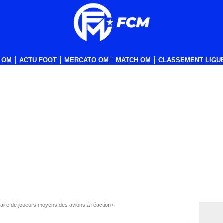
 OM
ACTU FOOT
MERCATO OM
MATCH OM
CLASSEMENT LIGUE
faire de joueurs moyens des avions à réaction »