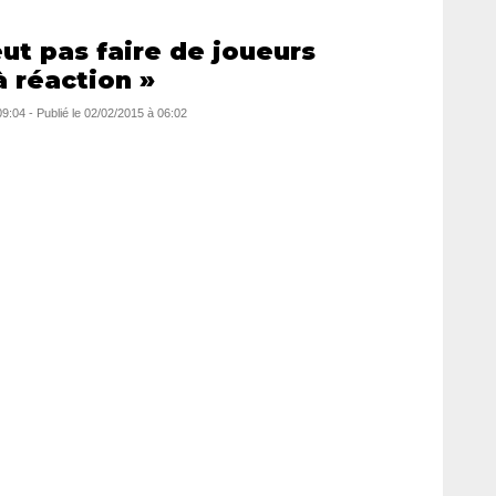
ut pas faire de joueurs
 réaction »
09:04
-
Publié le
02/02/2015 à 06:02