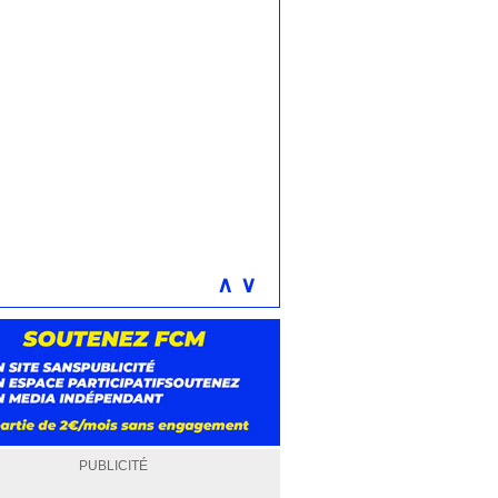
∧
∨
PUBLICITÉ