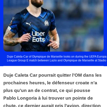
Duje Caleta-Car of Olympique de Marseille looks on during the UEFA Europa
League Group E match between Lazio and Olympique de Marseille at Stadio
Olimpico, Rome, Italy on 21 October 2021. Photo by Giuseppe Maffia. FOT.
SPORTPHOTO24/NEWSPIX.PL ENGLAND OUT! --- Newspix.pl Photo by
Icon Sport - Duje CALETA-CAR - Stadio Olimpico - Rome (Italie)
Duje Caleta Car pourrait quitter l’OM dans les
prochaines heures, le défenseur croate n’a
plus qu’un an de contrat, ce qui pousse
Pablo Longoria à lui trouver un pointe de
chute. ce dernier aurait pris l’avion, direction