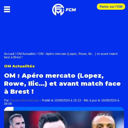
Pariez sur l'OM
Accueil
/
OM Actualités
/
OM : Apéro mercato (Lopez, Rowe, Ilic…) et avant match
face à Brest !
OM Actualités
OM : Apéro mercato (Lopez,
Rowe, Ilic…) et avant match face
à Brest !
Par
Rayane Benmokrane
-
Publié le
15/08/2024 à 15:13
- Mis à jour le
16/08/2024 à
08:08