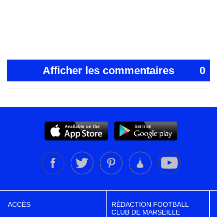
Afficher les commentaires
0
ACCÈS
RÉDACTION FOOTBALL
CLUB DE MARSEILLE