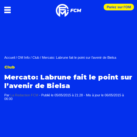
Pariez sur l'OM
Accueil
/
OM Info
/
Club
/
Mercato: Labrune fait le point sur l’avenir de Bielsa
Club
Mercato: Labrune fait le point sur
l’avenir de Bielsa
Par
La Redaction FCM
-
Publié le
05/05/2015 à 21:28
- Mis à jour le
06/05/2015 à
06:00