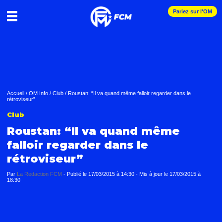
Pariez sur l'OM
Accueil
/
OM Info
/
Club
/
Roustan: “Il va quand même falloir regarder dans le
rétroviseur”
Club
Roustan: “Il va quand même
falloir regarder dans le
rétroviseur”
Par
La Redaction FCM
-
Publié le
17/03/2015 à 14:30
- Mis à jour le
17/03/2015 à
18:30