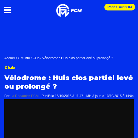
Pariez sur l'OM
Accueil
/
OM Info
/
Club
/
Vélodrome : Huis clos partiel levé ou prolongé ?
Club
Vélodrome : Huis clos partiel levé
ou prolongé ?
Par
La Redaction FCM
-
Publié le
13/10/2015 à 11:47
- Mis à jour le
13/10/2015 à 14:04