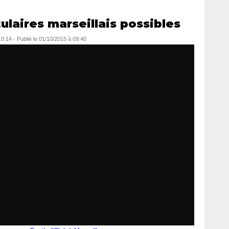
tulaires marseillais possibles
10:14
-
Publié le
01/10/2015 à 09:40