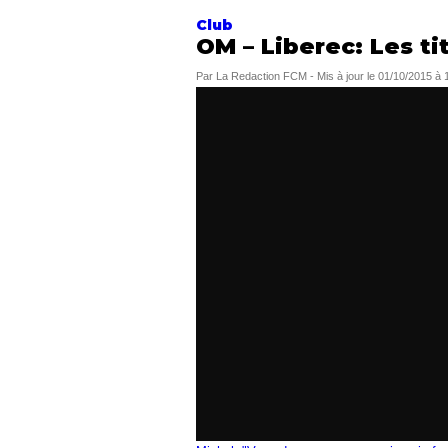
Club
OM – Liberec: Les ti
Par
La Redaction FCM
-
Mis à jour le
01/10/2015 à 