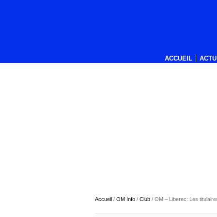
ACCUEIL
ACTU
Accueil
/
OM Info
/
Club
/
OM – Liberec: Les titulaire