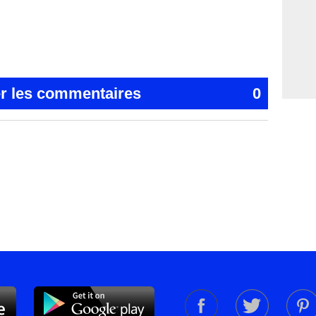
er les commentaires
0