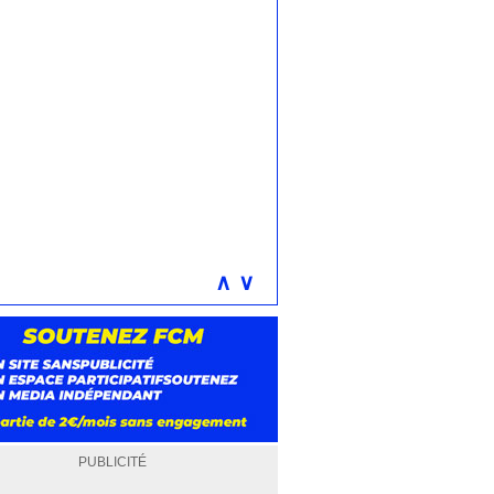
∧
∨
PUBLICITÉ