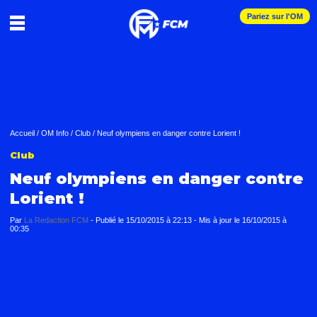
Pariez sur l'OM
Accueil
/
OM Info
/
Club
/
Neuf olympiens en danger contre Lorient !
Club
Neuf olympiens en danger contre
Lorient !
Par
La Redaction FCM
-
Publié le
15/10/2015 à 22:13
- Mis à jour le
16/10/2015 à
00:35