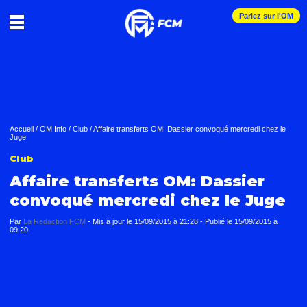
Pariez sur l'OM
Accueil
/
OM Info
/
Club
/
Affaire transferts OM: Dassier convoqué mercredi chez le
Juge
Club
Affaire transferts OM: Dassier
convoqué mercredi chez le Juge
Par
La Redaction FCM
-
Mis à jour le
15/09/2015 à 21:28
-
Publié le
15/09/2015 à
09:20