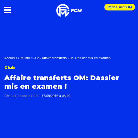
Pariez sur l'OM
Accueil
/
OM Info
/
Club
/
Affaire transferts OM: Dassier mis en examen !
Club
Affaire transferts OM: Dassier
mis en examen !
Par
La Redaction FCM
-
17/09/2015 à 08:49