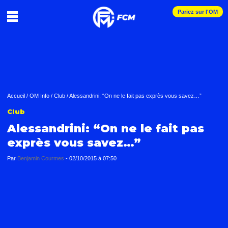
Pariez sur l'OM
Accueil
/
OM Info
/
Club
/
Alessandrini: “On ne le fait pas exprès vous savez…”
Club
Alessandrini: “On ne le fait pas
exprès vous savez…”
Par
Benjamin Courmes
-
02/10/2015 à 07:50