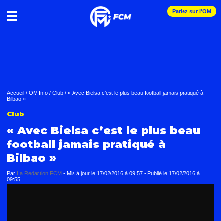
Pariez sur l'OM
Accueil
/
OM Info
/
Club
/
« Avec Bielsa c’est le plus beau football jamais pratiqué à
Bilbao »
Club
« Avec Bielsa c’est le plus beau
football jamais pratiqué à
Bilbao »
Par
La Redaction FCM
-
Mis à jour le
17/02/2016 à 09:57
-
Publié le
17/02/2016 à
09:55