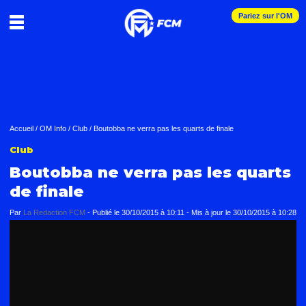
Pariez sur l'OM
Accueil
/
OM Info
/
Club
/
Boutobba ne verra pas les quarts de finale
Club
Boutobba ne verra pas les quarts
de finale
Par
La Redaction FCM
-
Publié le
30/10/2015 à 10:11
- Mis à jour le
30/10/2015 à 10:28