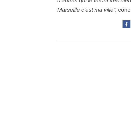
d’autres qui le feront très b
Marseille c’est ma ville”,
concl