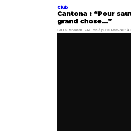
Club
Cantona : “Pour sauv
grand chose…”
Par
La Redaction FCM
-
Mis à jour le
13/04/2016 à 