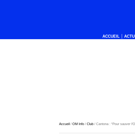
ACCUEIL
ACTU
Accueil
/
OM Info
/
Club
/
Cantona : “Pour sauver l’O