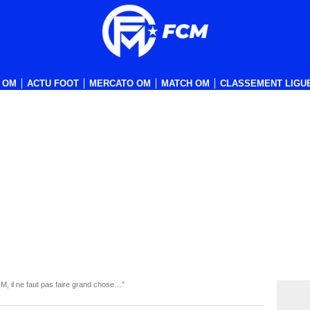
 OM
ACTU FOOT
MERCATO OM
MATCH OM
CLASSEMENT LIGUE
M, il ne faut pas faire grand chose…”