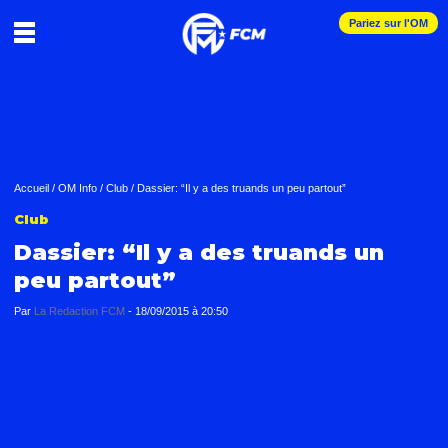
Pariez sur l'OM
Accueil
/
OM Info
/
Club
/
Dassier: “Il y a des truands un peu partout”
Club
Dassier: “Il y a des truands un
peu partout”
Par
La Redaction FCM
-
18/09/2015 à 20:50