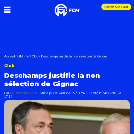
Pariez sur l'OM
Accueil
/
OM Info
/
Club
/
Deschamps justifie la non sélection de Gignac
Club
Deschamps justifie la non
sélection de Gignac
Par
La Redaction FCM
-
Mis à jour le
24/03/2015 à 17:49
-
Publié le
24/03/2015 à
17:14