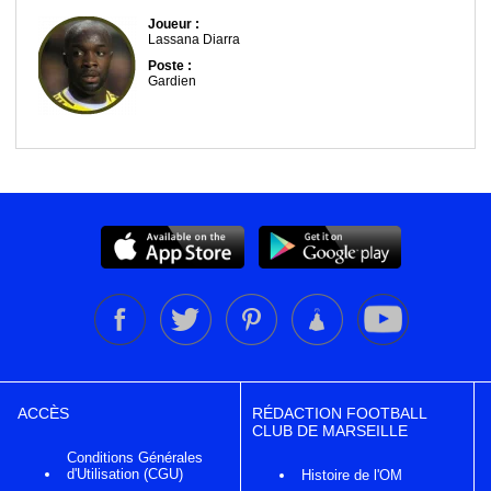
Joueur :
Lassana Diarra
Poste :
Gardien
ACCÈS
RÉDACTION FOOTBALL
CLUB DE MARSEILLE
Conditions Générales
d'Utilisation (CGU)
Histoire de l'OM