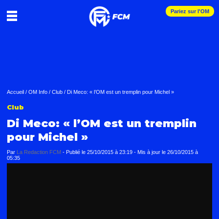
Pariez sur l'OM
Accueil
/
OM Info
/
Club
/
Di Meco: « l’OM est un tremplin pour Michel »
Club
Di Meco: « l’OM est un tremplin
pour Michel »
Par
La Redaction FCM
-
Publié le
25/10/2015 à 23:19
- Mis à jour le
26/10/2015 à
05:35