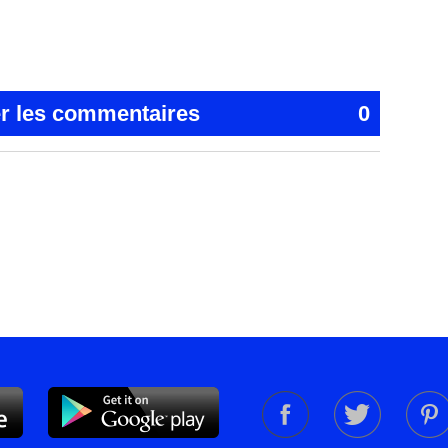
er les commentaires
0