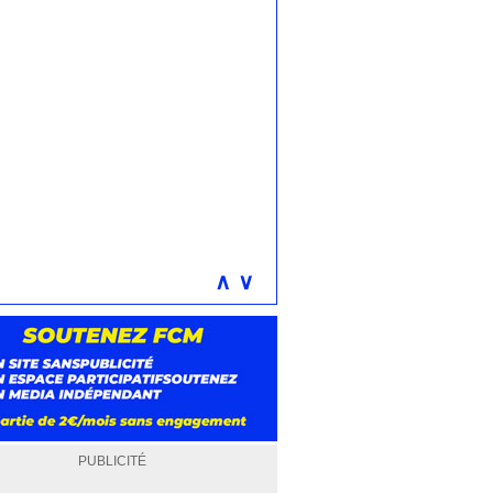
∧
∨
PUBLICITÉ