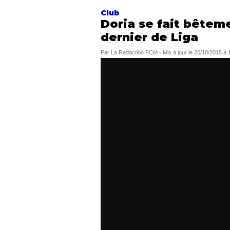
Club
Doria se fait bêtem
dernier de Liga
Par
La Redaction FCM
-
Mis à jour le
20/10/2015 à 