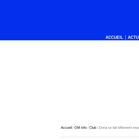
ACCUEIL
ACTU
Accueil
/
OM Info
/
Club
/
Doria se fait bêtement exp