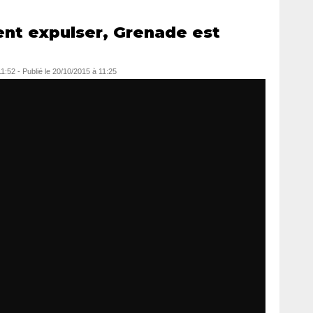
ent expulser, Grenade est
11:52
-
Publié le
20/10/2015 à 11:25