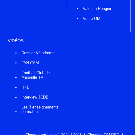
Valentin Rongier
Vente OM
VIDÉOS
Dossier Vélodrome
FAN CAM
Football Club de
Marseille TV
H+1
Interview JCDB
Les 3 enseignements
du match
Classement Ligue 1 2024 / 2025
Classico OM-PSG