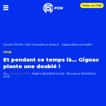
Pariez sur l'OM
Accueil
/
OM Info
/
Club
/
Et pendant ce temps là… Gignac plante une doublé !
Club
Et pendant ce temps là… Gignac
plante une doublé !
Par
La Redaction FCM
-
Publié le
18/10/2015 à 21:50
- Mis à jour le
18/10/2015 à
21:55