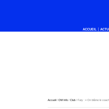
ACCUEIL
ACTU
Accueil
/
OM Info
/
Club
/
Faty : « On blâme le coach 