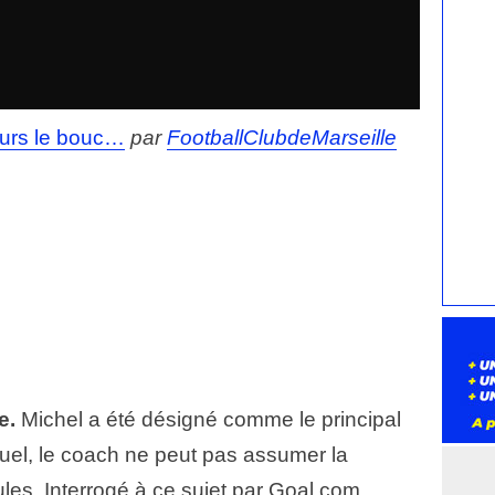
jours le bouc…
par
FootballClubdeMarseille
e.
Michel a été désigné comme le principal
el, le coach ne peut pas assumer la
ules. Interrogé à ce sujet par Goal.com,