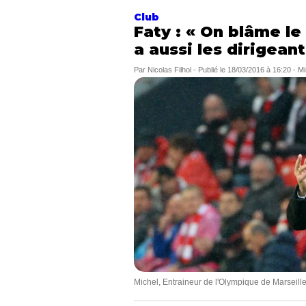
Club
Faty : « On blâme le 
a aussi les dirigeant
Par
Nicolas Filhol
-
Publié le
18/03/2016 à 16:20
- Mi
Michel, Entraineur de l'Olympique de Marseill