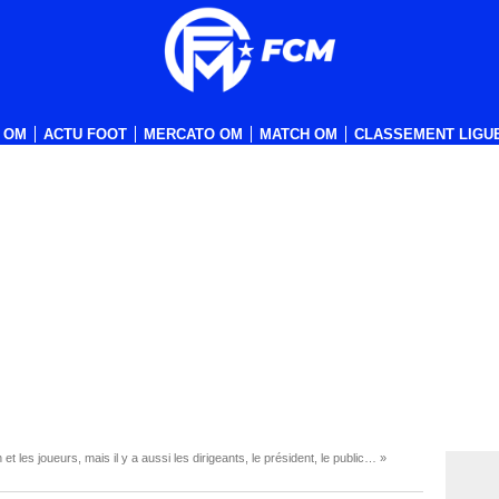
 OM
ACTU FOOT
MERCATO OM
MATCH OM
CLASSEMENT LIGUE
et les joueurs, mais il y a aussi les dirigeants, le président, le public… »