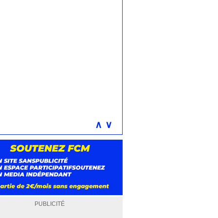
∧
∨
PUBLICITÉ