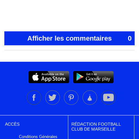
Afficher les commentaires
0
ACCÈS
RÉDACTION FOOTBALL
CLUB DE MARSEILLE
Conditions Générales