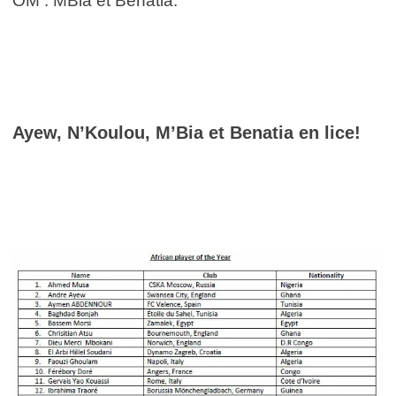
OM : MBia et Benatia.
Ayew, N’Koulou, M’Bia et Benatia en lice!