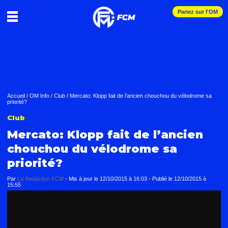
Pariez sur l'OM
Accueil
/
OM Info
/
Club
/
Mercato: Klopp fait de l’ancien chouchou du vélodrome sa
priorité?
Club
Mercato: Klopp fait de l’ancien
chouchou du vélodrome sa
priorité?
Par
La Redaction FCM
-
Mis à jour le
12/10/2015 à 16:03
-
Publié le
12/10/2015 à
15:55