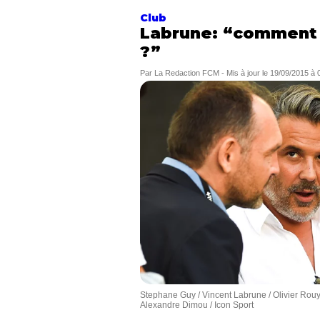
Club
Labrune: “comment f
?”
Par
La Redaction FCM
-
Mis à jour le
19/09/2015 à 
Stephane Guy / Vincent Labrune / Olivier Rouye
Alexandre Dimou / Icon Sport