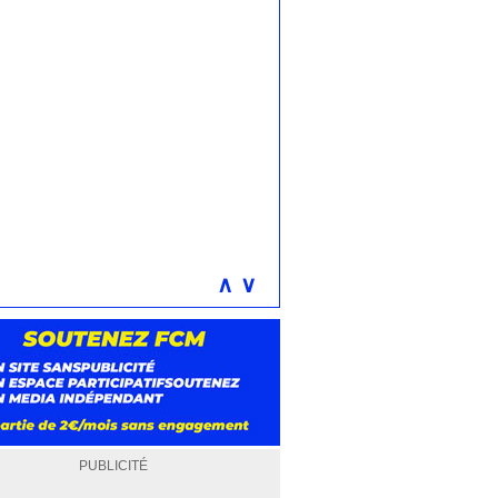
∧
∨
PUBLICITÉ