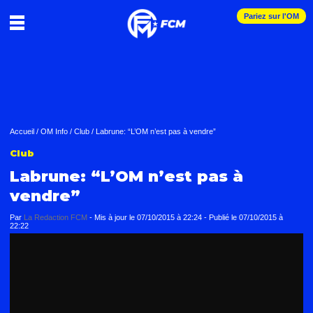
Pariez sur l'OM
Accueil
/
OM Info
/
Club
/
Labrune: “L’OM n’est pas à vendre”
Club
Labrune: “L’OM n’est pas à
vendre”
Par
La Redaction FCM
-
Mis à jour le
07/10/2015 à 22:24
-
Publié le
07/10/2015 à
22:22