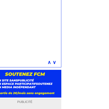
∧
∨
PUBLICITÉ