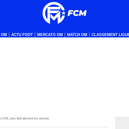
 OM
ACTU FOOT
MERCATO OM
MATCH OM
CLASSEMENT LIGUE
à l’OM, pète littéralement les plombs