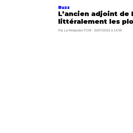
Buzz
L’ancien adjoint de 
littéralement les p
Par
La Redaction FCM
-
20/07/2015 à 14:56