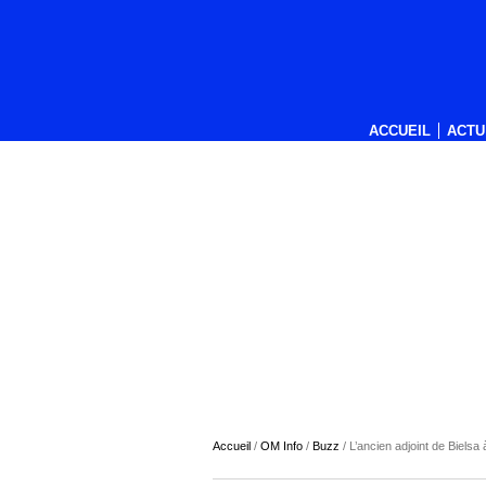
ACCUEIL
ACTU
Accueil
/
OM Info
/
Buzz
/
L’ancien adjoint de Bielsa 