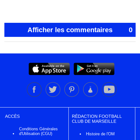
Afficher les commentaires
0
ACCÈS
RÉDACTION FOOTBALL
CLUB DE MARSEILLE
Conditions Générales
d'Utilisation (CGU)
Histoire de l'OM