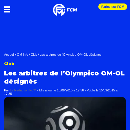
Pariez sur l'OM
Accueil
/
OM Info
/
Club
/
Les arbitres de l’Olympico OM-OL désignés
Club
Les arbitres de l’Olympico OM-OL
désignés
Par
La Redaction FCM
-
Mis à jour le
15/09/2015 à 17:56
-
Publié le
15/09/2015 à
17:35