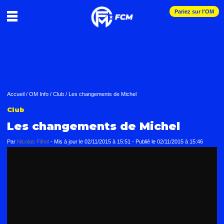
Pariez sur l'OM
Accueil
/
OM Info
/
Club
/
Les changements de Michel
Club
Les changements de Michel
Par
Nicolas Filhol
-
Mis à jour le
02/11/2015 à 15:51
-
Publié le
02/11/2015 à 15:46