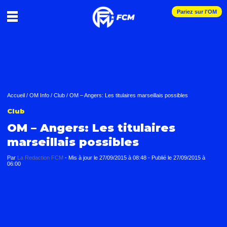
Pariez sur l'OM
Accueil
/
OM Info
/
Club
/
OM – Angers: Les titulaires marseillais possibles
Club
OM – Angers: Les titulaires
marseillais possibles
Par
La Redaction FCM
-
Mis à jour le
27/09/2015 à 08:48
-
Publié le
27/09/2015 à
06:00