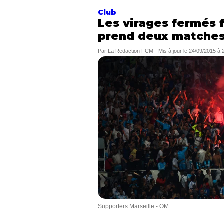
Club
Les virages fermés 
prend deux matche
Par
La Redaction FCM
-
Mis à jour le
24/09/2015 à 
Supporters Marseille - OM