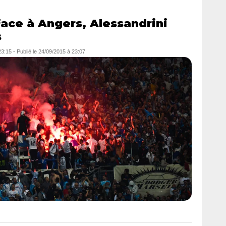
face à Angers, Alessandrini
s
23:15
-
Publié le
24/09/2015 à 23:07