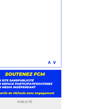
∧
∨
PUBLICITÉ