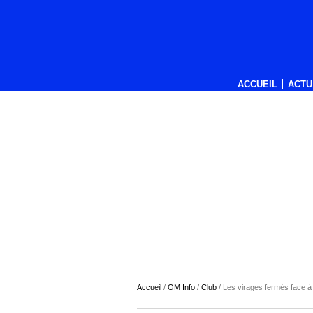
ACCUEIL
ACTU
Accueil
/
OM Info
/
Club
/
Les virages fermés face à