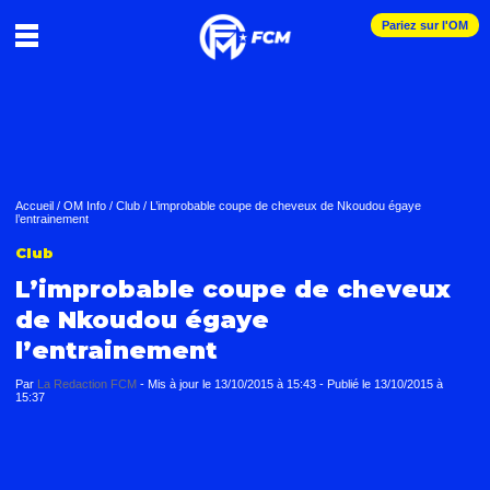
Pariez sur l'OM
Accueil
/
OM Info
/
Club
/
L’improbable coupe de cheveux de Nkoudou égaye
l’entrainement
Club
L’improbable coupe de cheveux
de Nkoudou égaye
l’entrainement
Par
La Redaction FCM
-
Mis à jour le
13/10/2015 à 15:43
-
Publié le
13/10/2015 à
15:37