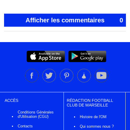
Afficher les commentaires
0
ACCÈS
RÉDACTION FOOTBALL
CLUB DE MARSEILLE
Conditions Générales
d'Utilisation (CGU)
Histoire de l'OM
Contacts
Qui sommes nous ?