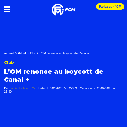
Pariez sur l'OM
Accueil
/
OM Info
/
Club
/
L’OM renonce au boycott de Canal +
Club
L’OM renonce au boycott de
Canal +
Par
La Redaction FCM
-
Publié le
20/04/2015 à 22:09
- Mis à jour le
20/04/2015 à
23:30