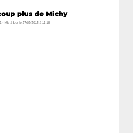
oup plus de Michy
1
- Mis à jour le
27/09/2015 à 11:18