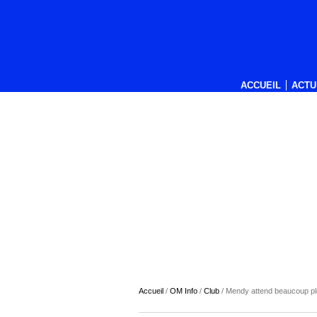
ACCUEIL
ACTU
Accueil
/
OM Info
/
Club
/
Mendy attend beaucoup pl