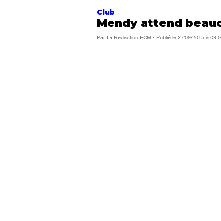
Club
Mendy attend beauc
Par
La Redaction FCM
-
Publié le
27/09/2015 à 09:0