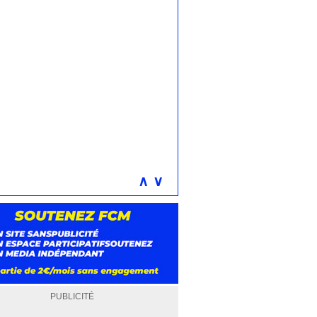
∧
∨
PUBLICITÉ