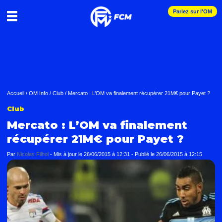
Pariez sur l'OM
Accueil
/
OM Info
/
Club
/
Mercato : L’OM va finalement récupérer 21M€ pour Payet ?
Club
Mercato : L’OM va finalement
récupérer 21M€ pour Payet ?
Par
Nicolas Filhol
-
Mis à jour le
26/06/2015 à 12:31
-
Publié le
26/06/2015 à 12:15