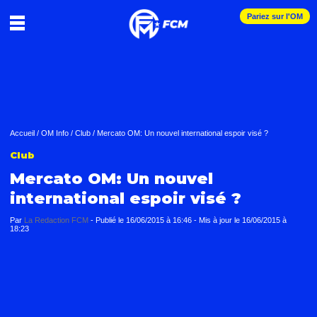
Pariez sur l'OM
Accueil
/
OM Info
/
Club
/
Mercato OM: Un nouvel international espoir visé ?
Club
Mercato OM: Un nouvel
international espoir visé ?
Par
La Redaction FCM
-
Publié le
16/06/2015 à 16:46
- Mis à jour le
16/06/2015 à
18:23