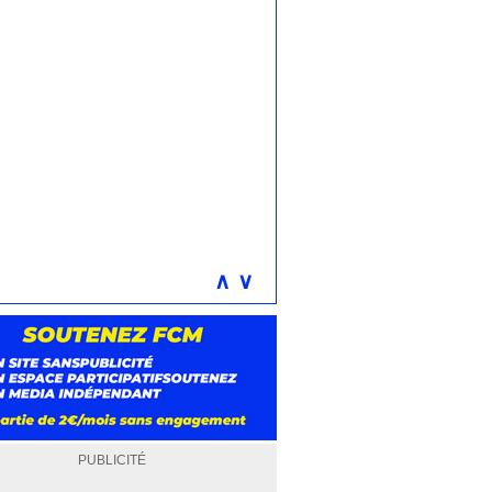
∧
∨
PUBLICITÉ