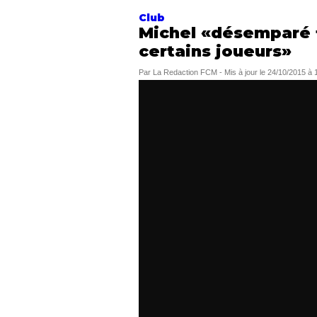
Club
Michel «désemparé f
certains joueurs»
Par
La Redaction FCM
-
Mis à jour le
24/10/2015 à 