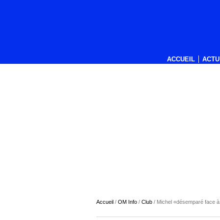
ACCUEIL
ACTU
Accueil
/
OM Info
/
Club
/
Michel «désemparé face à l