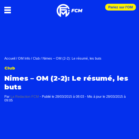
Pariez sur l'OM
Accueil
/
OM Info
/
Club
/
Nimes – OM (2-2): Le résumé, les buts
Club
Nimes – OM (2-2): Le résumé, les
buts
Par
La Redaction FCM
-
Publié le
28/03/2015 à 08:03
- Mis à jour le
28/03/2015 à
09:05