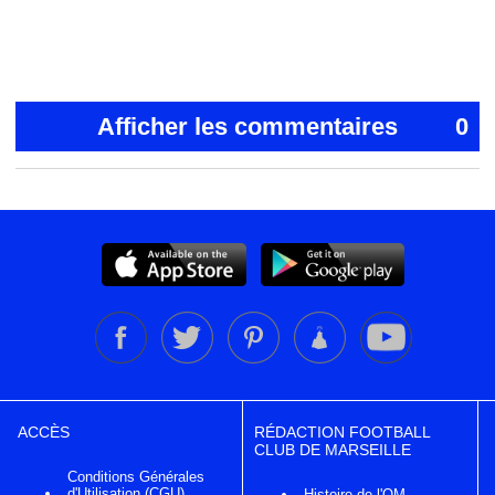
Afficher les commentaires
0
ACCÈS
RÉDACTION FOOTBALL
CLUB DE MARSEILLE
Conditions Générales
d'Utilisation (CGU)
Histoire de l'OM